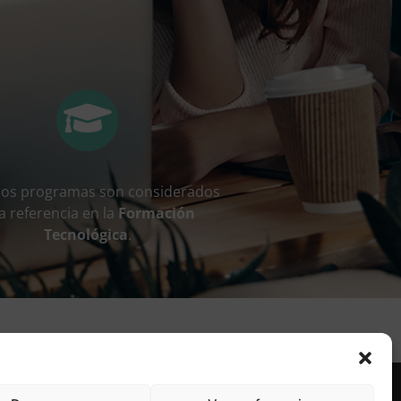
ros programas son considerados
a referencia en la
Formación
Tecnológica
.