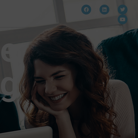
910 607 564
de
ng