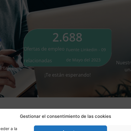
2.688
Ofertas de empleo
Fuente Linkedin - 09
de Mayo del 2023
relacionadas
Nuest
rtales
un
¡Te están esperando!
Gestionar el consentimiento de las cookies
eder a la