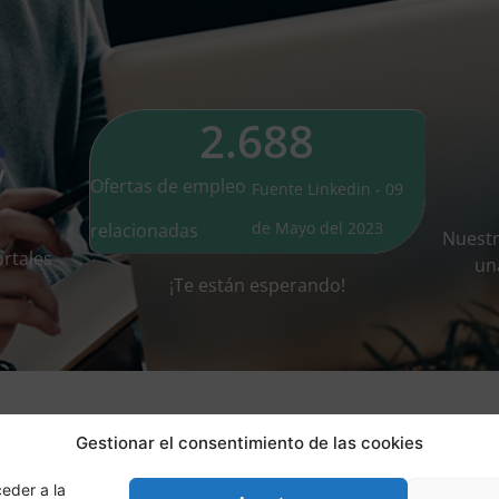
2.688
Ofertas de empleo
Fuente Linkedin - 09
de Mayo del 2023
relacionadas
Nuest
rtales
un
¡Te están esperando!
Gestionar el consentimiento de las cookies
eder a la