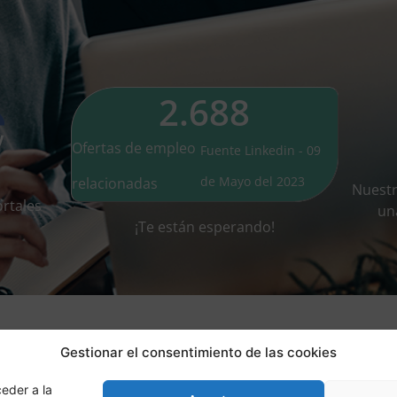
2.688
Ofertas de empleo
Fuente Linkedin - 09
de Mayo del 2023
relacionadas
Nuest
rtales
un
¡Te están esperando!
Gestionar el consentimiento de las cookies
eder a la