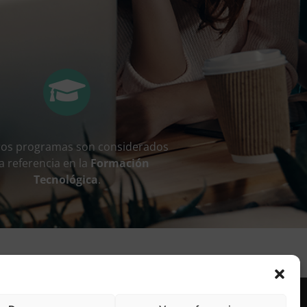
ros programas son considerados
a referencia en la
Formación
Tecnológica
.