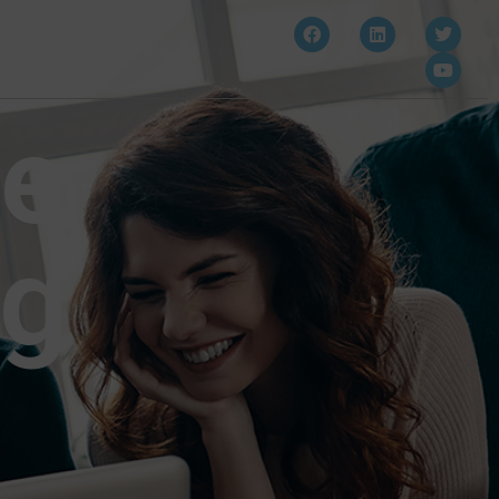
910 607 564
de
ng