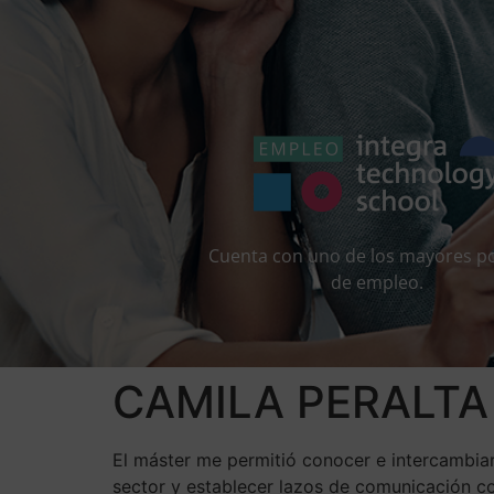
Cuenta con uno de los mayores po
de empleo.
CAMILA PERALTA
El máster me permitió conocer e intercambiar
sector y establecer lazos de comunicación co