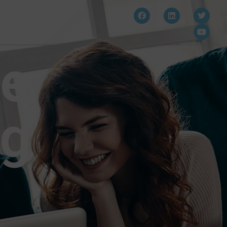
910 607 564
de
ng